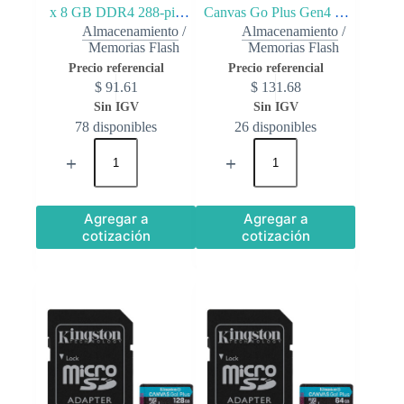
x 8 GB DDR4 288-pin
Canvas Go Plus Gen4 de
Almacenamiento
/
Almacenamiento
/
DIMM
512 GB, 200 MB/s, A2 U3
Memorias Flash
Memorias Flash
V30 y adaptador
$
91.61
$
131.68
78 disponibles
26 disponibles
Agregar a
Agregar a
cotización
cotización