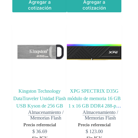
Agregar a
Agregar a
cotización
cotización
Kingston Technology
XPG SPECTRIX D35G
DataTraveler Unidad Flash
módulo de memoria 16 GB
USB Kyson de 256 GB
1 x 16 GB DDR4 288-pin
Almacenamiento
/
Almacenamiento
/
DIMM
Memorias Flash
Memorias Flash
$
36.69
$
123.00