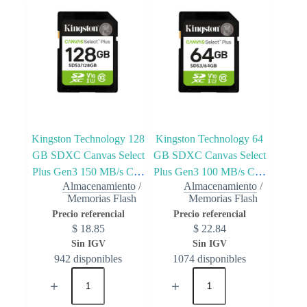
Kingston Technology 128
Kingston Technology 64
GB SDXC Canvas Select
GB SDXC Canvas Select
Plus Gen3 150 MB/s C10
Plus Gen3 100 MB/s C10
Almacenamiento
/
Almacenamiento
/
UHS-I U1 V10
UHS-I U1 V10
Memorias Flash
Memorias Flash
$
18.85
$
22.84
942 disponibles
1074 disponibles