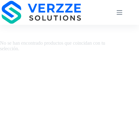
No se han encontrado productos que coincidan con tu
selección.