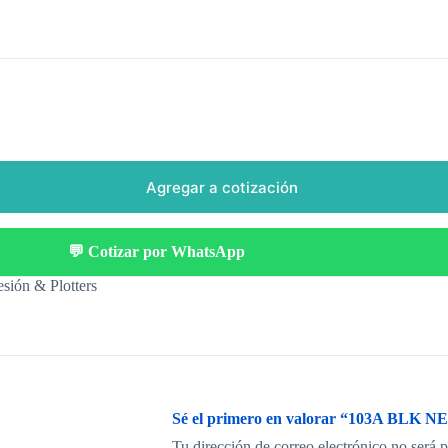
Agregar a cotización
💬 Cotizar por WhatsApp
sión & Plotters
Sé el primero en valorar “103A B
Tu dirección de correo electrónico no será 