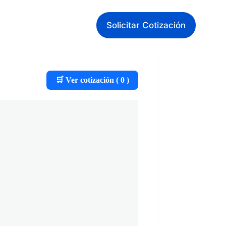
Solicitar Cotización
🛒 Ver cotización (
0
)