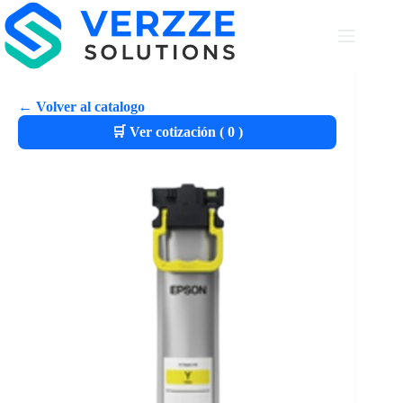
← Volver al catalogo
🛒 Ver cotización (
0
)