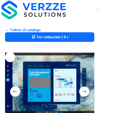
← Volver al catalogo
🛒 Ver cotización (
0
)