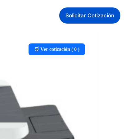
Solicitar Cotización
🛒 Ver cotización (
0
)