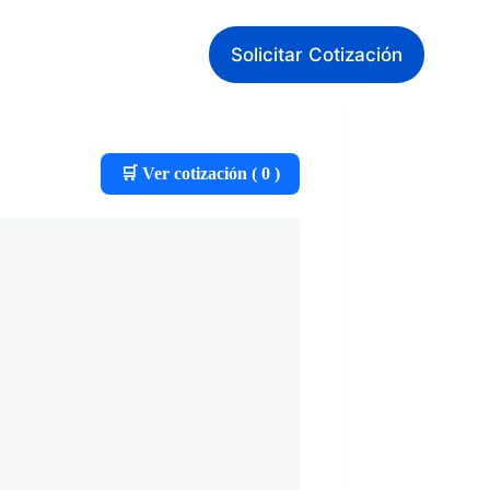
Solicitar Cotización
🛒 Ver cotización (
0
)