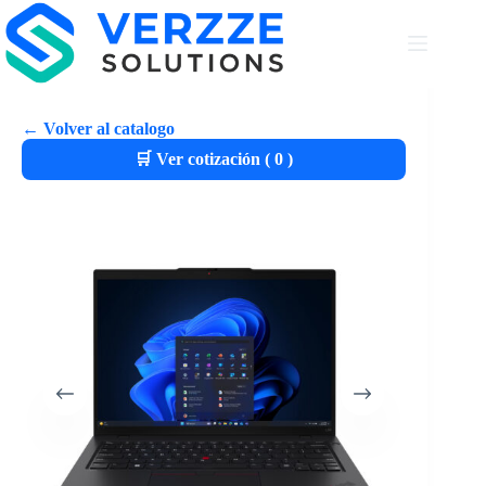
← Volver al catalogo
🛒 Ver cotización (
0
)