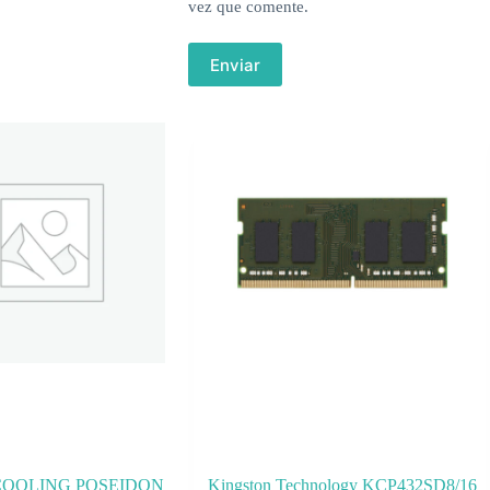
vez que comente.
Enviar
COOLING POSEIDON
Kingston Technology KCP432SD8/16