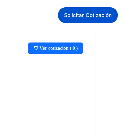
Solicitar Cotización
🛒 Ver cotización (
0
)