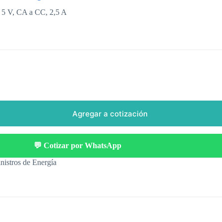
5 V, CA a CC, 2,5 A
Agregar a cotización
💬 Cotizar por WhatsApp
nistros de Energía