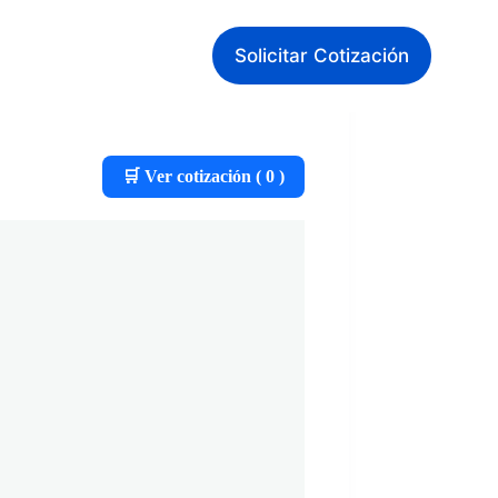
Solicitar Cotización
🛒 Ver cotización (
0
)