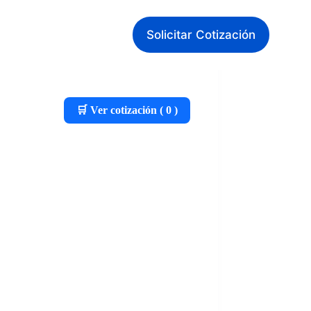
Solicitar Cotización
🛒 Ver cotización (
0
)