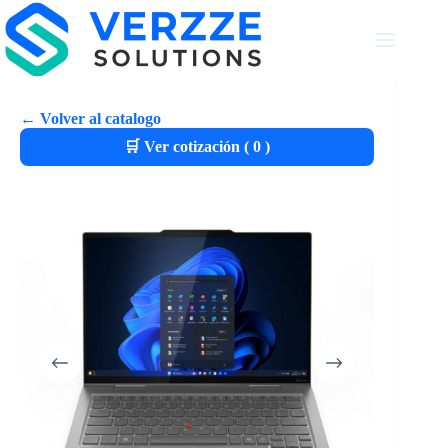
← Volver al catalogo
🛒 Ver cotización (
0
)