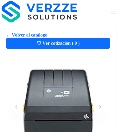
← Volver al catalogo
🛒 Ver cotización (
0
)