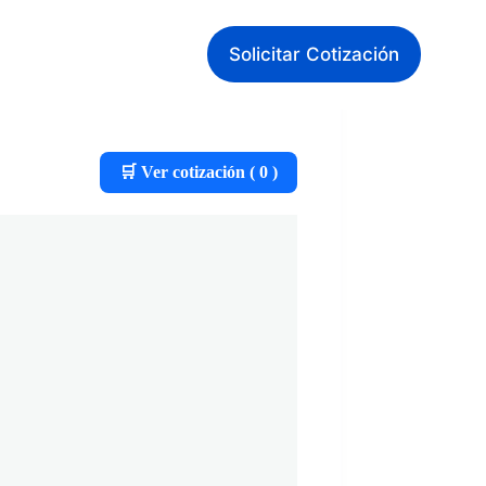
Solicitar Cotización
🛒 Ver cotización (
0
)