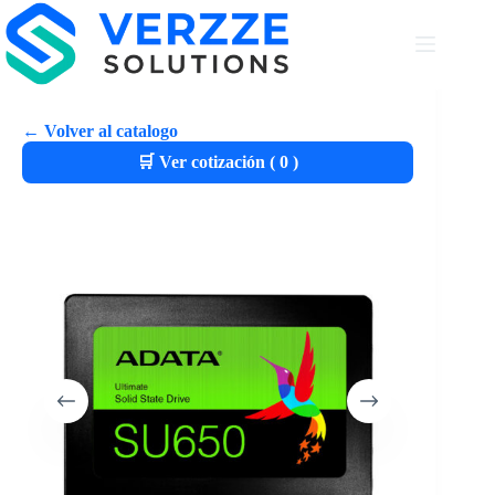
← Volver al catalogo
🛒 Ver cotización (
0
)