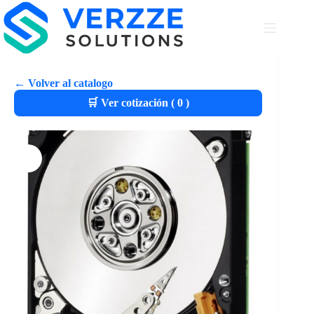
← Volver al catalogo
🛒 Ver cotización (
0
)